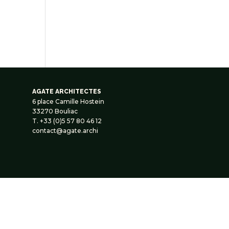
AGATE ARCHITECTES
6 place Camille Hostein
33270 Bouliac
T. +33 (0)5 57 80 46 12
contact@agate.archi