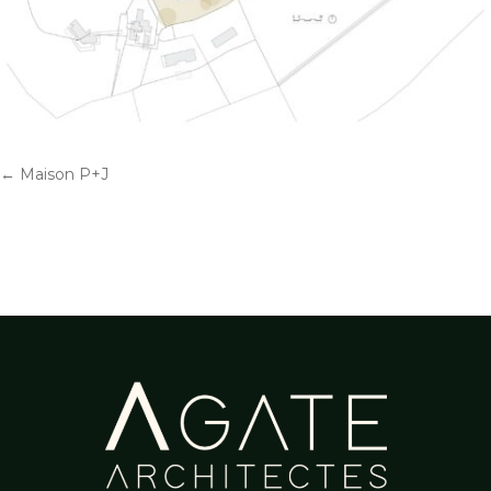
←
Maison P+J