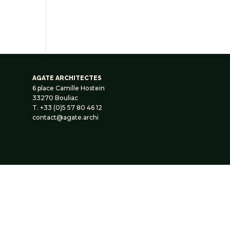
AGATE ARCHITECTES
6 place Camille Hostein
33270 Bouliac
T. +33 (0)5 57 80 46 12
contact@agate.archi